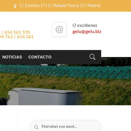
C/ Estafeta 17 | C/ Rafaela Ybarra 13 | Madrid.
O escríbenos
gelu@gelu.biz
 / 654 361 370.
694 763 / 654 361
NOTICIAS
CONTACTO