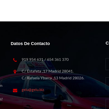
C
Datos De Contacto
919 954 631 / 654 361 370
C/ Estafeta ,17 Madrid 28041.
C/ Rafaela Ybarra ,13 Madrid 28026.
on
gelu@gelu.biz
s!