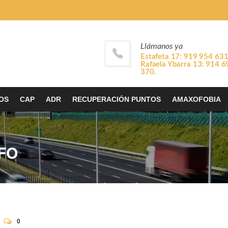
Llámanos ya
Estafeta 17: 919 954 631
Rafaela Ybarra 13: 914 
370.
OS
CAP
ADR
RECUPERACIÓN PUNTOS
AMAXOFOBIA
FO
0